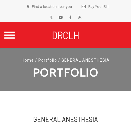
Find a location near you
Pay Your Bill
DRCLH
Skip
to
Home
/
Portfolio
/
GENERAL ANESTHESIA
content
PORTFOLIO
GENERAL ANESTHESIA